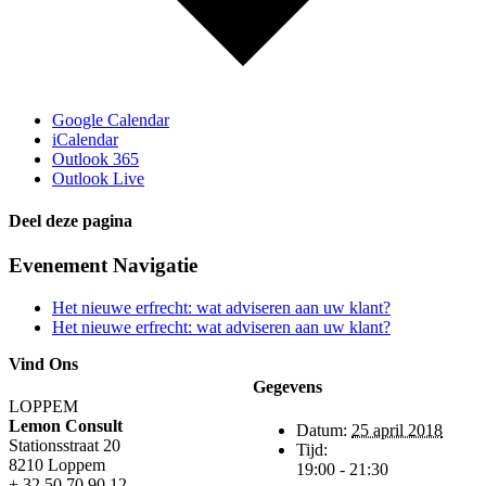
Google Calendar
iCalendar
Outlook 365
Outlook Live
Deel deze pagina
Facebook
X
LinkedIn
E-
Evenement Navigatie
mail
Het nieuwe erfrecht: wat adviseren aan uw klant?
Het nieuwe erfrecht: wat adviseren aan uw klant?
Vind Ons
Gegevens
LOPPEM
Lemon Consult
Datum:
25 april 2018
Stationsstraat 20
Tijd:
8210 Loppem
19:00 - 21:30
+ 32 50 70 90 12