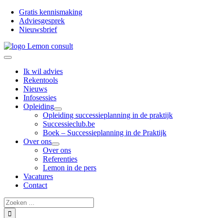
Ga
Gratis kennismaking
naar
Adviesgesprek
inhoud
Nieuwsbrief
Toggle
Navigation
Ik wil advies
Rekentools
Nieuws
Infosessies
Opleiding
Opleiding successieplanning in de praktijk
Successieclub.be
Boek – Successieplanning in de Praktijk
Over ons
Over ons
Referenties
Lemon in de pers
Vacatures
Contact
Zoeken
naar: