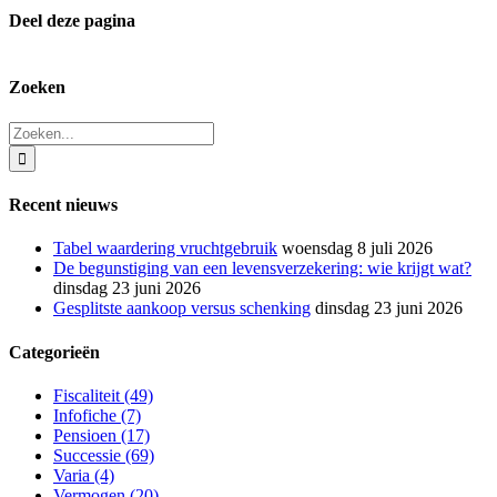
Deel deze pagina
Facebook
X
LinkedIn
E-
mail
Zoeken
Zoeken
naar:
Recent nieuws
Tabel waardering vruchtgebruik
woensdag 8 juli 2026
De begunstiging van een levensverzekering: wie krijgt wat?
dinsdag 23 juni 2026
Gesplitste aankoop versus schenking
dinsdag 23 juni 2026
Categorieën
Fiscaliteit (49)
Infofiche (7)
Pensioen (17)
Successie (69)
Varia (4)
Vermogen (20)