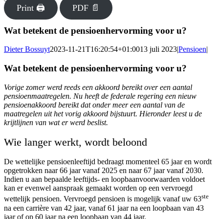
Print 🖨
PDF 📄
Wat betekent de pensioenhervorming voor u?
Dieter Bossuyt
2023-11-21T16:20:54+01:00
13 juli 2023
|
Pensioen
|
Wat betekent de pensioenhervorming voor u?
Vorige zomer werd reeds een akkoord bereikt over een aantal
pensioenmaatregelen. Nu heeft de federale regering een nieuw
pensioenakkoord bereikt dat onder meer een aantal van de
maatregelen uit het vorig akkoord bijstuurt. Hieronder leest u de
krijtlijnen van wat er werd beslist.
Wie langer werkt, wordt beloond
De wettelijke pensioenleeftijd bedraagt momenteel 65 jaar en wordt
opgetrokken naar 66 jaar vanaf 2025 en naar 67 jaar vanaf 2030.
Indien u aan bepaalde leeftijds- en loopbaanvoorwaarden voldoet
kan er evenwel aanspraak gemaakt worden op een vervroegd
ste
wettelijk pensioen. Vervroegd pensioen is mogelijk vanaf uw 63
na een carrière van 42 jaar, vanaf 61 jaar na een loopbaan van 43
jaar of op 60 jaar na een loopbaan van 44 jaar.