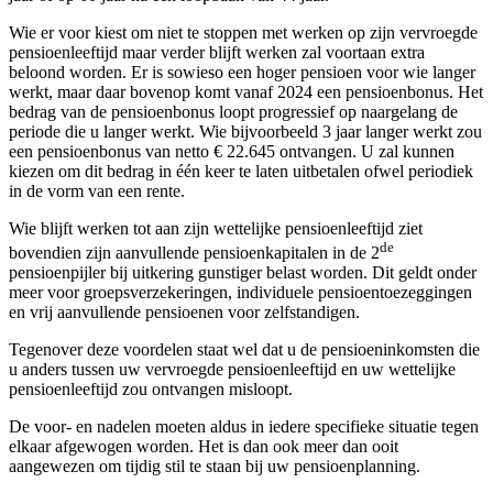
Wie er voor kiest om niet te stoppen met werken op zijn vervroegde
pensioenleeftijd maar verder blijft werken zal voortaan extra
beloond worden. Er is sowieso een hoger pensioen voor wie langer
werkt, maar daar bovenop komt vanaf 2024 een pensioenbonus. Het
bedrag van de pensioenbonus loopt progressief op naargelang de
periode die u langer werkt. Wie bijvoorbeeld 3 jaar langer werkt zou
een pensioenbonus van netto € 22.645 ontvangen. U zal kunnen
kiezen om dit bedrag in één keer te laten uitbetalen ofwel periodiek
in de vorm van een rente.
Wie blijft werken tot aan zijn wettelijke pensioenleeftijd ziet
de
bovendien zijn aanvullende pensioenkapitalen in de 2
pensioenpijler bij uitkering gunstiger belast worden. Dit geldt onder
meer voor groepsverzekeringen, individuele pensioentoezeggingen
en vrij aanvullende pensioenen voor zelfstandigen.
Tegenover deze voordelen staat wel dat u de pensioeninkomsten die
u anders tussen uw vervroegde pensioenleeftijd en uw wettelijke
pensioenleeftijd zou ontvangen misloopt.
De voor- en nadelen moeten aldus in iedere specifieke situatie tegen
elkaar afgewogen worden. Het is dan ook meer dan ooit
aangewezen om tijdig stil te staan bij uw pensioenplanning.