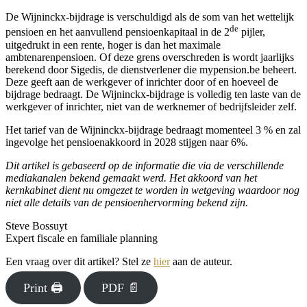
De Wijninckx-bijdrage is verschuldigd als de som van het wettelijk
de
pensioen en het aanvullend pensioenkapitaal in de 2
pijler,
uitgedrukt in een rente, hoger is dan het maximale
ambtenarenpensioen. Of deze grens overschreden is wordt jaarlijks
berekend door Sigedis, de dienstverlener die mypension.be beheert.
Deze geeft aan de werkgever of inrichter door of en hoeveel de
bijdrage bedraagt. De Wijninckx-bijdrage is volledig ten laste van de
werkgever of inrichter, niet van de werknemer of bedrijfsleider zelf.
Het tarief van de Wijninckx-bijdrage bedraagt momenteel 3 % en zal
ingevolge het pensioenakkoord in 2028 stijgen naar 6%.
Dit artikel is gebaseerd op de informatie die via de verschillende
mediakanalen bekend gemaakt werd. Het akkoord van het
kernkabinet dient nu omgezet te worden in wetgeving waardoor nog
niet alle details van de pensioenhervorming bekend zijn.
Steve Bossuyt
Expert fiscale en familiale planning
Een vraag over dit artikel? Stel ze
hier
aan de auteur.
Print 🖨
PDF 📄