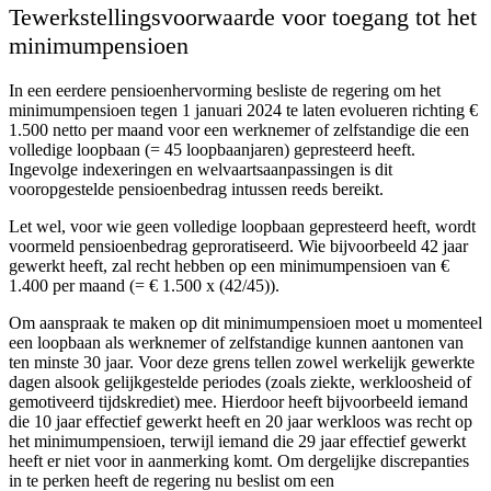
Tewerkstellingsvoorwaarde voor toegang tot het
minimumpensioen
In een eerdere pensioenhervorming besliste de regering om het
minimumpensioen tegen 1 januari 2024 te laten evolueren richting €
1.500 netto per maand voor een werknemer of zelfstandige die een
volledige loopbaan (= 45 loopbaanjaren) gepresteerd heeft.
Ingevolge indexeringen en welvaartsaanpassingen is dit
vooropgestelde pensioenbedrag intussen reeds bereikt.
Let wel, voor wie geen volledige loopbaan gepresteerd heeft, wordt
voormeld pensioenbedrag geproratiseerd. Wie bijvoorbeeld 42 jaar
gewerkt heeft, zal recht hebben op een minimumpensioen van €
1.400 per maand (= € 1.500 x (42/45)).
Om aanspraak te maken op dit minimumpensioen moet u momenteel
een loopbaan als werknemer of zelfstandige kunnen aantonen van
ten minste 30 jaar. Voor deze grens tellen zowel werkelijk gewerkte
dagen alsook gelijkgestelde periodes (zoals ziekte, werkloosheid of
gemotiveerd tijdskrediet) mee. Hierdoor heeft bijvoorbeeld iemand
die 10 jaar effectief gewerkt heeft en 20 jaar werkloos was recht op
het minimumpensioen, terwijl iemand die 29 jaar effectief gewerkt
heeft er niet voor in aanmerking komt. Om dergelijke discrepanties
in te perken heeft de regering nu beslist om een