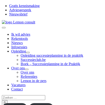
Ga
Gratis kennismaking
naar
Adviesgesprek
inhoud
Nieuwsbrief
Toggle
Navigation
Ik wil advies
Rekentools
Nieuws
Infosessies
Opleiding
Opleiding successieplanning in de praktijk
Successieclub.be
Boek – Successieplanning in de Praktijk
Over ons
Over ons
Referenties
Lemon in de pers
Vacatures
Contact
Zoeken
naar: