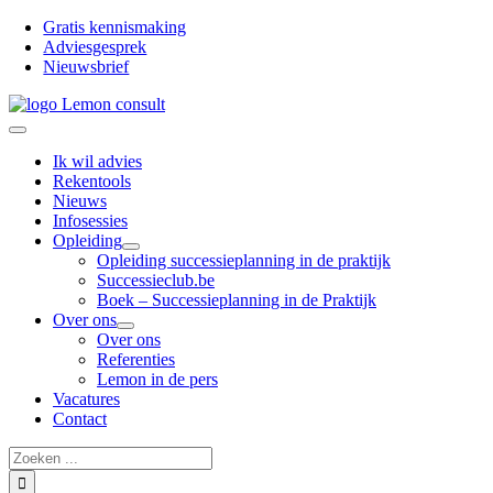
Ga
Gratis kennismaking
naar
Adviesgesprek
inhoud
Nieuwsbrief
Toggle
Navigation
Ik wil advies
Rekentools
Nieuws
Infosessies
Opleiding
Opleiding successieplanning in de praktijk
Successieclub.be
Boek – Successieplanning in de Praktijk
Over ons
Over ons
Referenties
Lemon in de pers
Vacatures
Contact
Zoeken
naar: