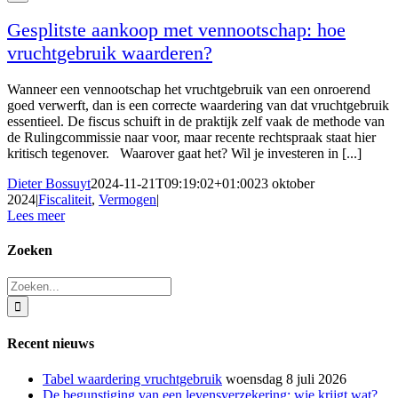
Gesplitste aankoop met vennootschap: hoe
vruchtgebruik waarderen?
Wanneer een vennootschap het vruchtgebruik van een onroerend
goed verwerft, dan is een correcte waardering van dat vruchtgebruik
essentieel. De fiscus schuift in de praktijk zelf vaak de methode van
de Rulingcommissie naar voor, maar recente rechtspraak staat hier
kritisch tegenover. Waarover gaat het? Wil je investeren in [...]
Dieter Bossuyt
2024-11-21T09:19:02+01:00
23 oktober
2024
|
Fiscaliteit
,
Vermogen
|
Lees meer
Zoeken
Zoeken
naar:
Recent nieuws
Tabel waardering vruchtgebruik
woensdag 8 juli 2026
De begunstiging van een levensverzekering: wie krijgt wat?