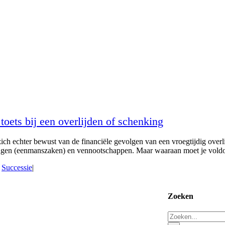
toets bij een overlijden of schenking
n zich echter bewust van de financiële gevolgen van een vroegtijdig ove
mingen (eenmanszaken) en vennootschappen. Maar waaraan moet je voldo
,
Successie
|
Zoeken
Zoeken
naar: