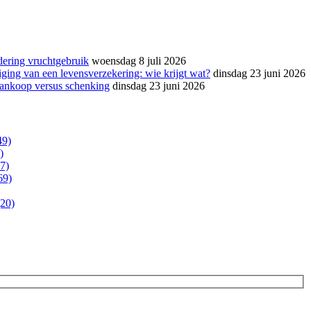
dering vruchtgebruik
woensdag 8 juli 2026
ging van een levensverzekering: wie krijgt wat?
dinsdag 23 juni 2026
aankoop versus schenking
dinsdag 23 juni 2026
49)
)
7)
69)
20)