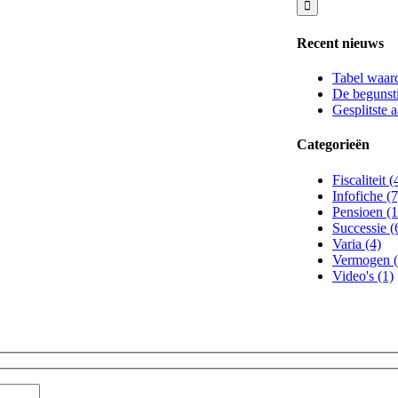
Recent nieuws
Tabel waar
De begunsti
Gesplitste 
Categorieën
Fiscaliteit (
Infofiche (7
Pensioen (1
Successie (
Varia (4)
Vermogen (
Video's (1)