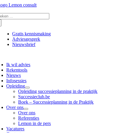
Ga
naar
eken
inhoud
r:
Gratis kennismaking
Adviesgesprek
Nieuwsbrief
oggle
avigation
Ik wil advies
Rekentools
Nieuws
Infosessies
Opleiding
Opleiding successieplanning in de praktijk
Successieclub.be
Boek – Successieplanning in de Praktijk
Over ons
Over ons
Referenties
Lemon in de pers
Vacatures